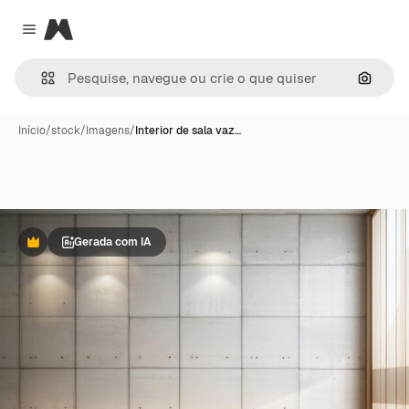
Magnific
Close menu
Pesqui
Início
/
stock
/
Imagens
/
Interior de sala vaz…
Gerada com IA
Premium