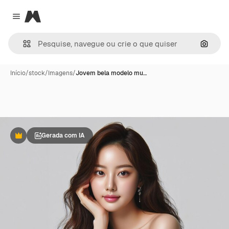
Magnific
Close menu
Pesqui
Início
/
stock
/
Imagens
/
Jovem bela modelo mu…
Gerada com IA
Premium