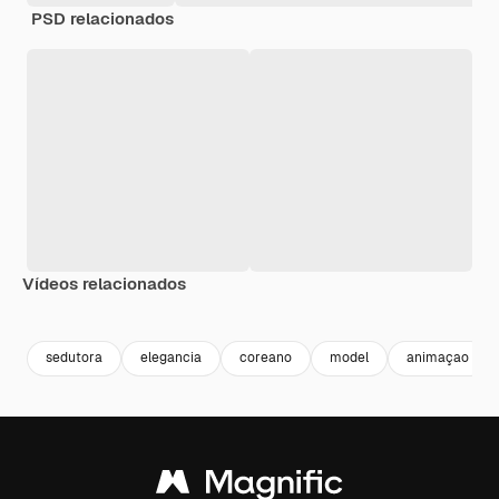
PSD relacionados
Vídeos relacionados
Premium
Premium
Gerado por IA
Premium
Premium
Gerado por 
sedutora
elegancia
coreano
model
animaçao