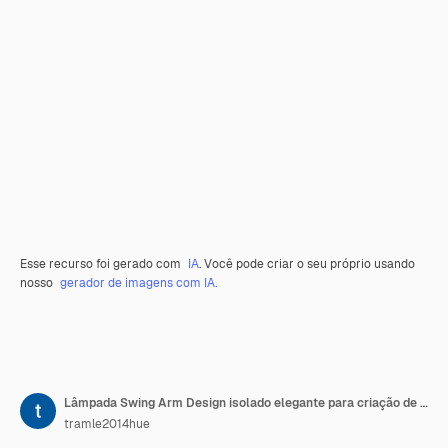
Esse recurso foi gerado com
IA
. Você pode criar o seu próprio usando
nosso
gerador de imagens com IA.
Lâmpada Swing Arm Design isolado elegante para criação de conteúdo de podcast e decoração de sala
tramle2014hue