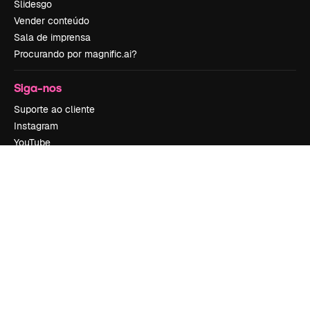
Slidesgo
Vender conteúdo
Sala de imprensa
Procurando por magnific.ai?
Siga-nos
Suporte ao cliente
Instagram
YouTube
LinkedIn
TikTok
Discord
X
Reddit
Copyright © 2010-
2026
Freepik Company S.L.U.
Todos os direitos
reservados
.