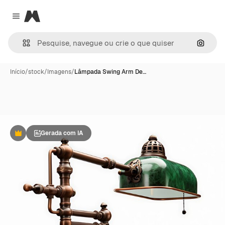
Magnific
Close menu
Pesqui
Início
/
stock
/
Imagens
/
Lâmpada Swing Arm De…
Gerada com IA
Premium