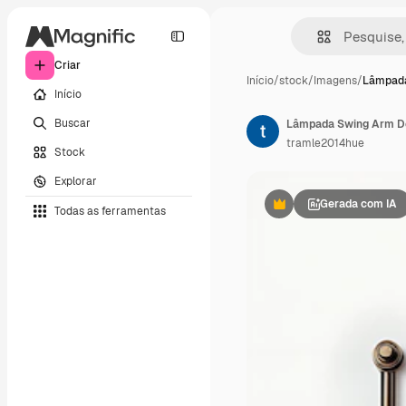
Criar
Início
/
stock
/
Imagens
/
Lâmpada
Início
Buscar
tramle2014hue
Stock
Explorar
Gerada com IA
Todas as ferramentas
Premium