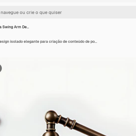
 Swing Arm De…
Lâmpada Swing Arm Design isolado elegante para criação de conteúdo de podcast e decoração de sala