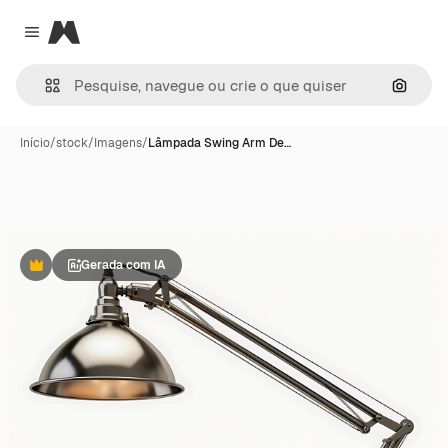
Magnific
Close menu
Pesqui
Início
/
stock
/
Imagens
/
Lâmpada Swing Arm De…
Gerada com IA
Premium