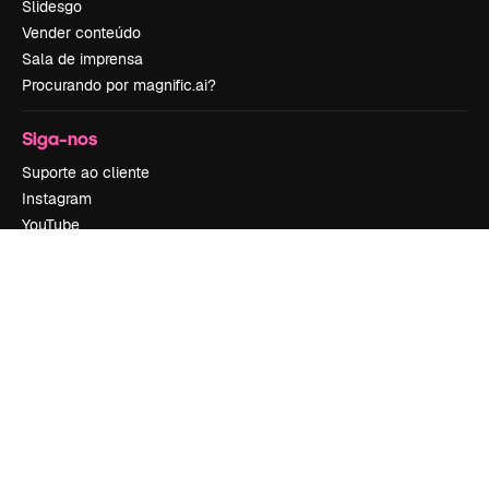
Slidesgo
Vender conteúdo
Sala de imprensa
Procurando por magnific.ai?
Siga-nos
Suporte ao cliente
Instagram
YouTube
LinkedIn
TikTok
Discord
X
Reddit
Copyright © 2010-
2026
Freepik Company S.L.U.
Todos os direitos
reservados
.