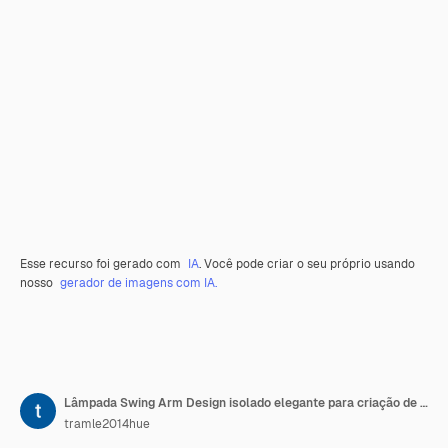
Esse recurso foi gerado com
IA
. Você pode criar o seu próprio usando
nosso
gerador de imagens com IA.
Lâmpada Swing Arm Design isolado elegante para criação de conteúdo de podcast e decoração de sala
tramle2014hue