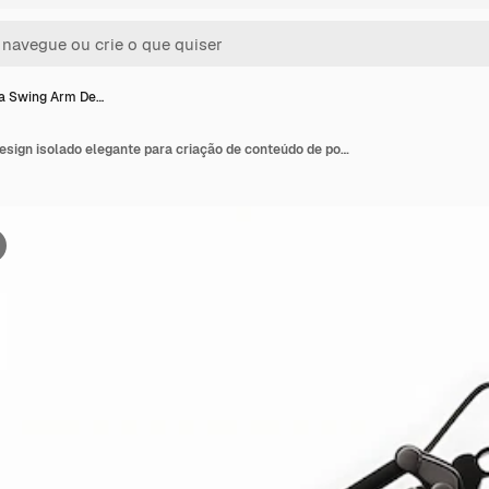
 Swing Arm De…
Lâmpada Swing Arm Design isolado elegante para criação de conteúdo de podcast e decoração de sala