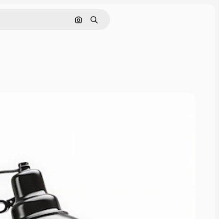
Pesquisar por imagem
Buscar