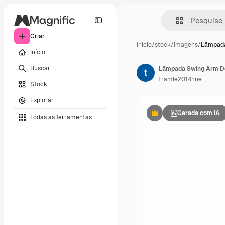
Criar
Início
/
stock
/
Imagens
/
Lâmpada
Início
Buscar
tramle2014hue
Stock
Explorar
Gerada com IA
Todas as ferramentas
Premium