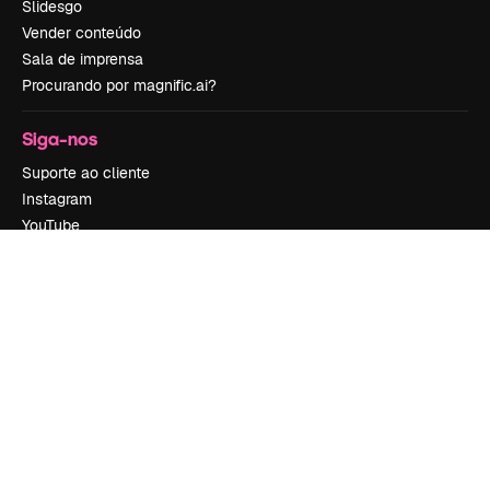
Slidesgo
Vender conteúdo
Sala de imprensa
Procurando por magnific.ai?
Siga-nos
Suporte ao cliente
Instagram
YouTube
LinkedIn
TikTok
Discord
X
Reddit
Copyright © 2010-
2026
Freepik Company S.L.U.
Todos os direitos
reservados
.