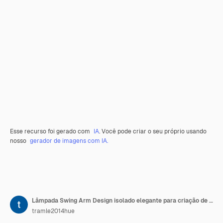
Esse recurso foi gerado com
IA
. Você pode criar o seu próprio usando
nosso
gerador de imagens com IA.
Lâmpada Swing Arm Design isolado elegante para criação de conteúdo de podcast e decoração de sala
tramle2014hue