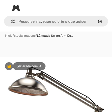
Magnific
Close menu
Pesqui
Início
/
stock
/
Imagens
/
Lâmpada Swing Arm De…
Gerada com IA
Premium