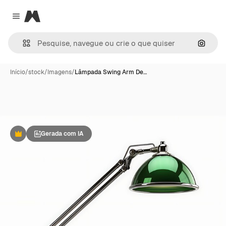
Magnific
Close menu
Pesqui
Início
/
stock
/
Imagens
/
Lâmpada Swing Arm De…
Gerada com IA
Premium