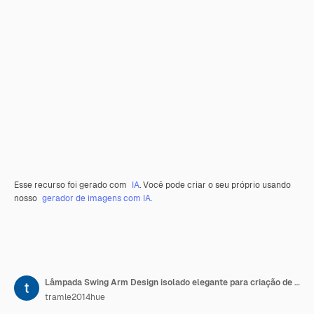
Esse recurso foi gerado com
IA
. Você pode criar o seu próprio usando
nosso
gerador de imagens com IA.
Lâmpada Swing Arm Design isolado elegante para criação de conteúdo de podcast e decoração de sala
tramle2014hue