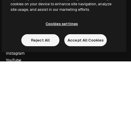
Slidesgo
cookies on your device to enhance site navigation, analyze
Vender conteúdo
site usage, and assist in our marketing efforts.
Sala de imprensa
Procurando por magnific.ai?
Cookies settings
Siga-nos
Reject All
Accept All Cookies
Suporte ao cliente
Instagram
YouTube
LinkedIn
TikTok
Discord
X
Reddit
Copyright © 2010-
2026
Freepik Company S.L.U.
Todos os direitos
reservados
.