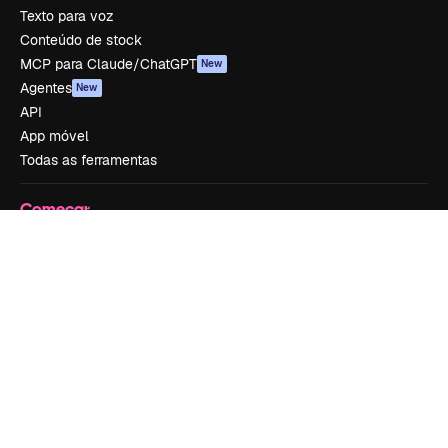
Texto para voz
Conteúdo de stock
MCP para Claude/ChatGPT
New
Agentes
New
API
App móvel
Todas as ferramentas
Começar
Academy
Documentação
Atendimento
Termos e condições
Política de privacidade
Originais
New
Política de cookies
Central de confiabilidade
Afiliados