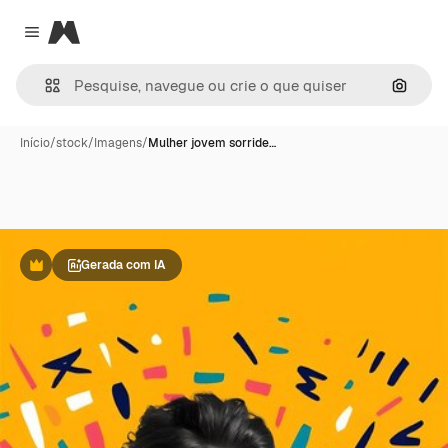
Magnific
Close menu
Pesqui
Início
/
stock
/
Imagens
/
Mulher jovem sorride…
Gerada com IA
Premium