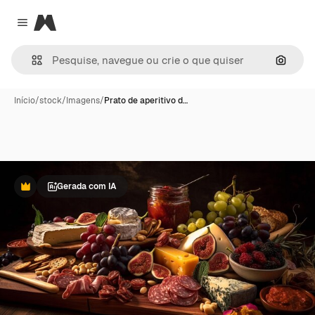
Magnific
Close menu
Pesqui
Início
/
stock
/
Imagens
/
Prato de aperitivo d…
Gerada com IA
Premium