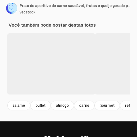
Prato de aperitivo de carne saudável, frutas e queijo gerado por IA
vecstock
Você também pode gostar destas fotos
salame
buffet
almoço
carne
gourmet
refeiç