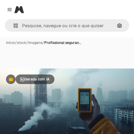
Magnific
Close menu
Pesqui
Início
/
stock
/
Imagens
/
Profissional seguran…
Gerada com IA
Premium