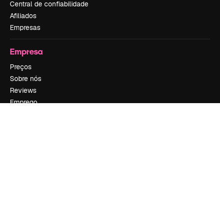
Central de confiabilidade
Afiliados
Empresas
Empresa
Preços
Sobre nós
Reviews
Emprego
Tendências de pesquisa
Blog
Eventos
Slidesgo
Vender conteúdo
Sala de imprensa
Procurando por magnific.ai?
Siga-nos