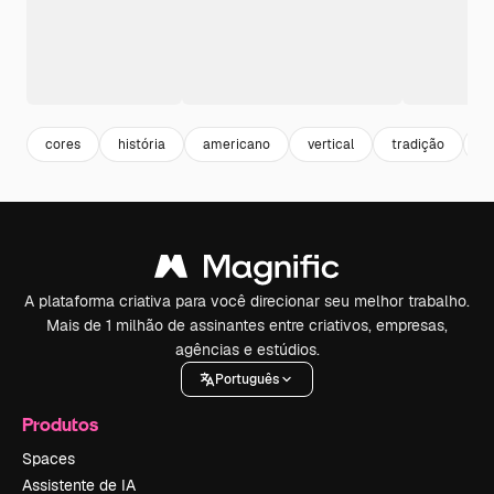
cores
história
americano
vertical
tradição
ju
A plataforma criativa para você direcionar seu melhor trabalho.
Mais de 1 milhão de assinantes entre criativos, empresas,
agências e estúdios.
Português
Produtos
Spaces
Assistente de IA