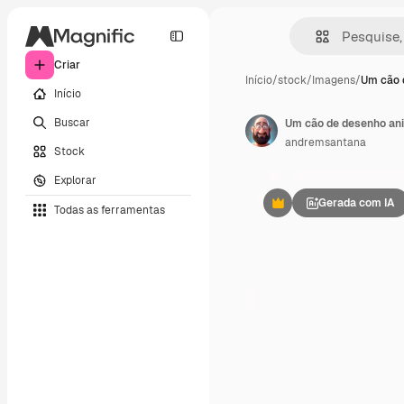
Criar
Início
/
stock
/
Imagens
/
Um cão 
Início
Buscar
Um cão de desenho ani
andremsantana
Stock
Explorar
Gerada com IA
Todas as ferramentas
Premium