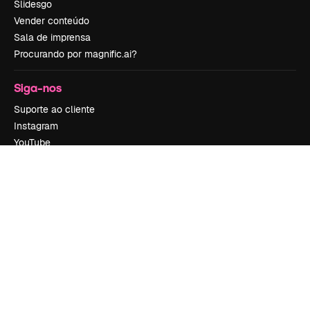
Slidesgo
Vender conteúdo
Sala de imprensa
Procurando por magnific.ai?
Siga-nos
Suporte ao cliente
Instagram
YouTube
LinkedIn
TikTok
Discord
X
Reddit
Copyright © 2010-
2026
Freepik Company S.L.U.
Todos os direitos
reservados
.