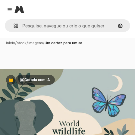
Magnific
Close menu
Pesqui
Início
/
stock
/
Imagens
/
Um cartaz para um sa…
Gerada com IA
Premium