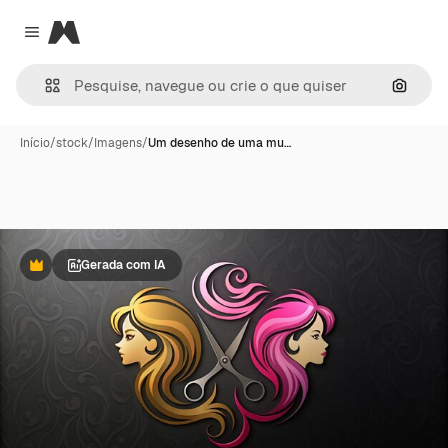
Magnific
Close menu
Pesqui
Início
/
stock
/
Imagens
/
Um desenho de uma mu…
Gerada com IA
Premium