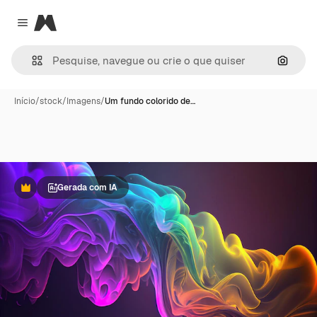
Magnific
Close menu
Pesqui
Início
/
stock
/
Imagens
/
Um fundo colorido de…
Gerada com IA
Premium