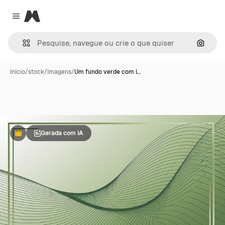
Magnific
Close menu
Pesqui
Início
/
stock
/
Imagens
/
Um fundo verde com l…
Gerada com IA
Premium