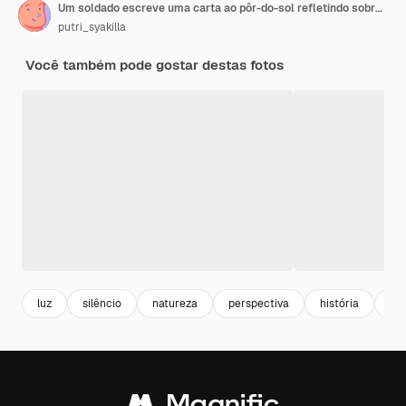
Um soldado escreve uma carta ao pôr-do-sol refletindo sobre suas experiências durante a guerra
putri_syakilla
Você também pode gostar destas fotos
luz
silêncio
natureza
perspectiva
história
es