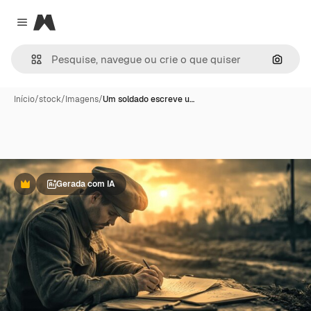
Magnific
Close menu
Pesqui
Início
/
stock
/
Imagens
/
Um soldado escreve u…
Gerada com IA
Premium