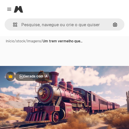
Magnific
Close menu
Pesqui
Início
/
stock
/
Imagens
/
Um trem vermelho que…
Gerada com IA
Premium