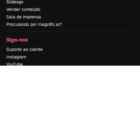
Slidesgo
Vender conteúdo
Sala de imprensa
Procurando por magnific.ai?
Siga-nos
Suporte ao cliente
Instagram
YouTube
LinkedIn
TikTok
Discord
X
Reddit
Copyright © 2010-
2026
Freepik Company S.L.U.
Todos os direitos
reservados
.