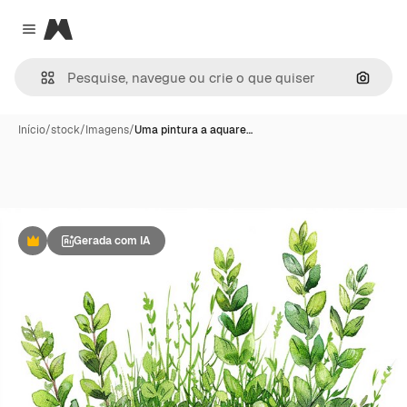
Magnific
Close menu
Pesqui
Início
/
stock
/
Imagens
/
Uma pintura a aquare…
Gerada com IA
Premium