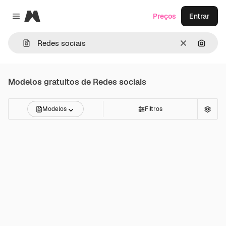
Magnific
Preços
Entrar
Close menu
Limpar
Pesqui
Modelos gratuitos de
Redes sociais
Modelos
Filtros