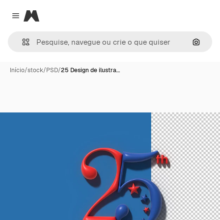
Magnific
Close menu
Pesqui
Início
/
stock
/
PSD
/
25 Design de ilustra…