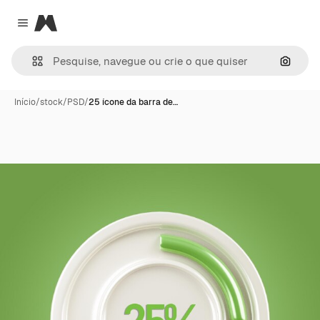
Magnific
Close menu
Pesqui
Início
/
stock
/
PSD
/
25 ícone da barra de…