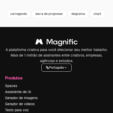
Premium
Premium
Premium
Premium
carregando
barra de progresso
diagrama
chart
ba
A plataforma criativa para você direcionar seu melhor trabalho.
Mais de 1 milhão de assinantes entre criativos, empresas,
agências e estúdios.
Português
Produtos
Spaces
Assistente de IA
Gerador de imagens
Gerador de vídeos
Texto para voz