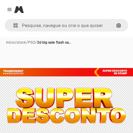
Magnific
Close menu
Pesqui
Início
/
stock
/
PSD
/
3d big sale flash sa…