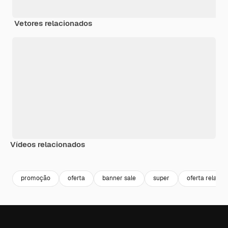
Vetores relacionados
Vídeos relacionados
Premium
Premium
Premium
Premium
promoção
oferta
banner sale
super
oferta relamp