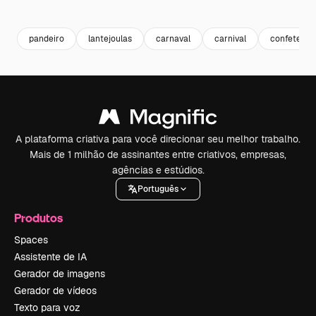
Premium
Premium
Gerado por IA
Premium
Premium
pandeiro
lantejoulas
carnaval
carnival
confete do
A plataforma criativa para você direcionar seu melhor trabalho.
Mais de 1 milhão de assinantes entre criativos, empresas,
agências e estúdios.
Português
Produtos
Spaces
Assistente de IA
Gerador de imagens
Gerador de vídeos
Texto para voz