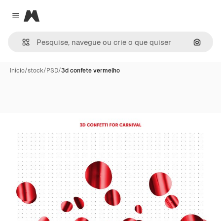
Magnific
Close menu
Pesqui
Início
/
stock
/
PSD
/
3d confete vermelho