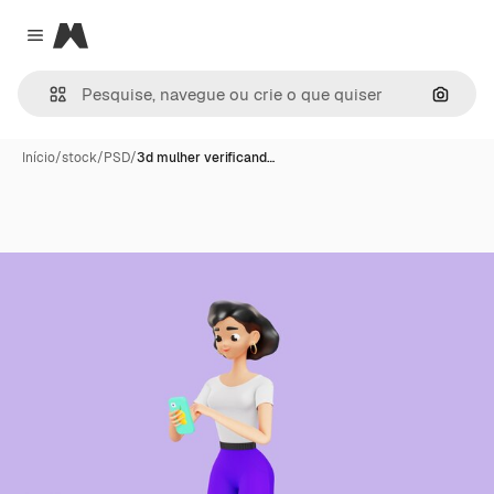
Magnific
Close menu
Pesqui
Início
/
stock
/
PSD
/
3d mulher verificand…