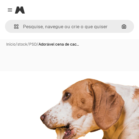
Magnific
Close menu
Pesqui
Início
/
stock
/
PSD
/
Adorável cena de cac…