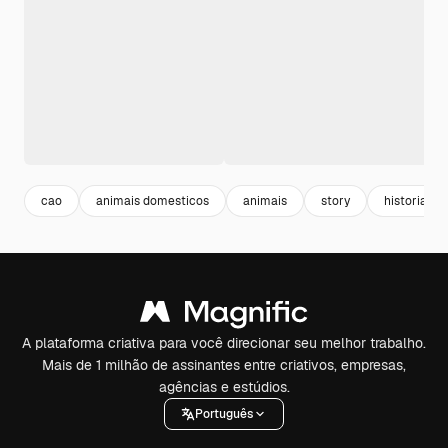
cao
animais domesticos
animais
story
historia in
A plataforma criativa para você direcionar seu melhor trabalho.
Mais de 1 milhão de assinantes entre criativos, empresas,
agências e estúdios.
Português