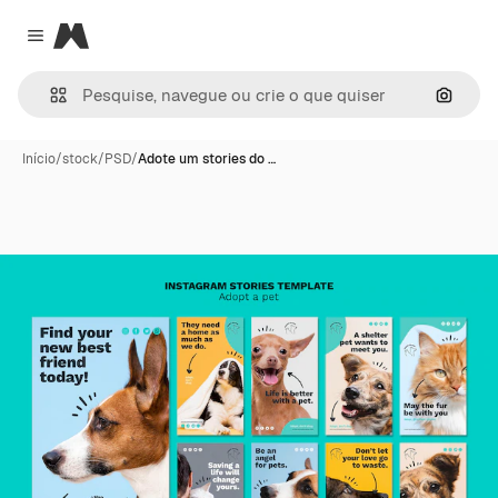
Magnific
Close menu
Pesqui
Início
/
stock
/
PSD
/
Adote um stories do …