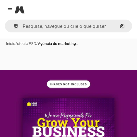
Magnific
Close menu
Pesqui
Início
/
stock
/
PSD
/
Agência de marketing…