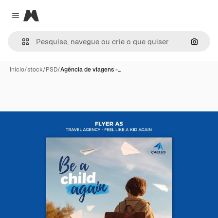
Magnific
Close menu
Pesqui
Início
/
stock
/
PSD
/
Agência de viagens -…