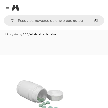
Magnific
Close menu
Pesqui
Início
/
stock
/
PSD
/
Ainda vida de caixa …