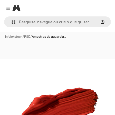
Magnific
Close menu
Pesqui
Início
/
stock
/
PSD
/
Amostras de aquarela…