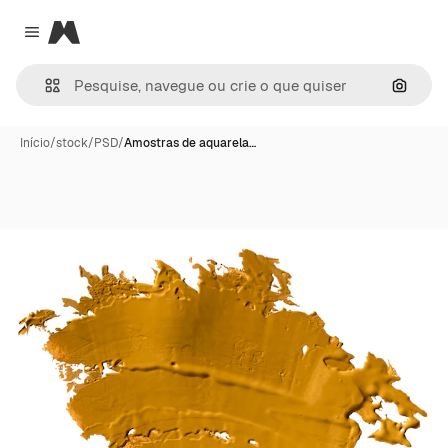
Magnific
Close menu
Pesqui
Início
/
stock
/
PSD
/
Amostras de aquarela…