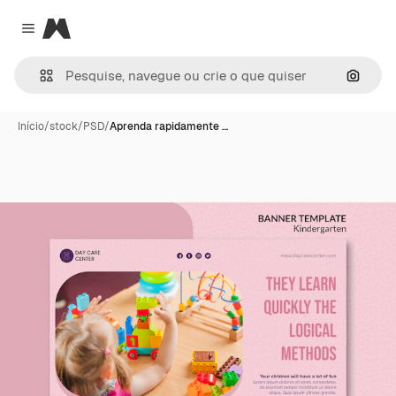
Magnific
Close menu
Pesqui
Início
/
stock
/
PSD
/
Aprenda rapidamente …