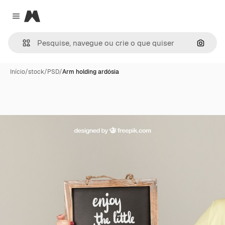
Magnific
Close menu
Pesqui
Início
/
stock
/
PSD
/
Arm holding ardósia