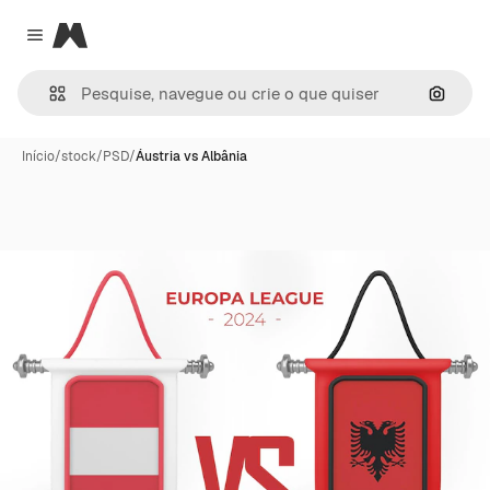
Magnific
Close menu
Pesqui
Início
/
stock
/
PSD
/
Áustria vs Albânia