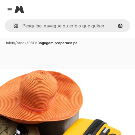
Magnific
Close menu
Pesqui
Início
/
stock
/
PSD
/
Bagagem preparada pa…