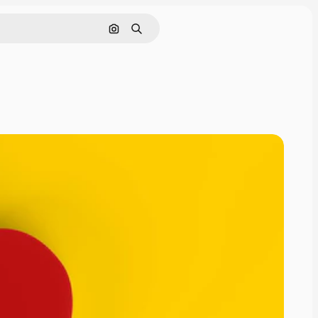
Pesquisar por imagem
Buscar