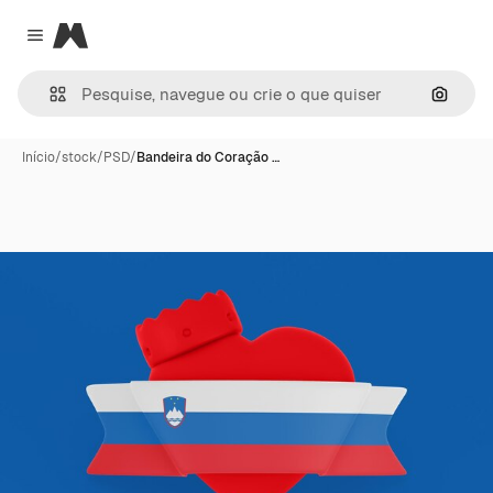
Magnific
Close menu
Pesqui
Início
/
stock
/
PSD
/
Bandeira do Coração …