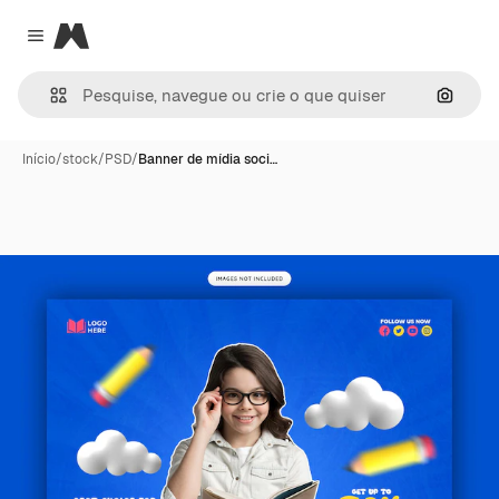
Magnific
Close menu
Pesqui
Início
/
stock
/
PSD
/
Banner de mídia soci…