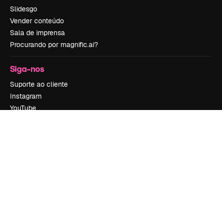
Slidesgo
Vender conteúdo
Sala de imprensa
Procurando por magnific.ai?
Siga-nos
Suporte ao cliente
Instagram
YouTube
LinkedIn
TikTok
Discord
X
Reddit
Copyright © 2010-
2026
Freepik Company S.L.U.
Todos os direitos
reservados
.