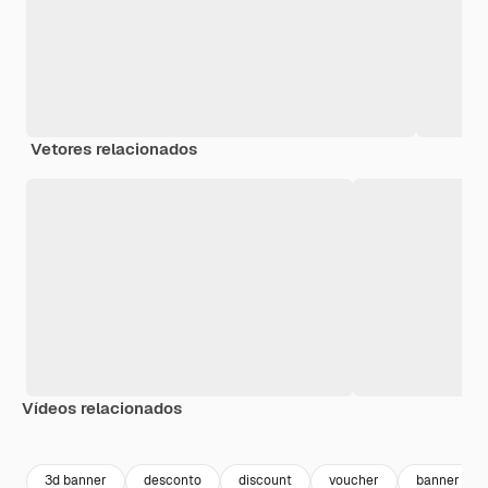
Vetores relacionados
Vídeos relacionados
Premium
Premium
Premium
Premium
3d banner
desconto
discount
voucher
banner de 