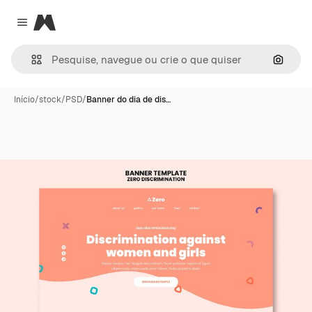
Magnific
Close menu
Pesqui
Início
/
stock
/
PSD
/
Banner do dia de dis…