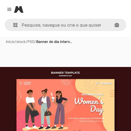
Magnific
Close menu
Pesqui
Início
/
stock
/
PSD
/
Banner do dia intern…