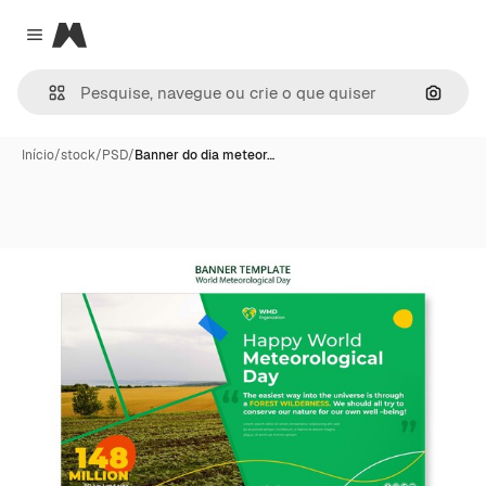
Magnific
Close menu
Pesqui
Início
/
stock
/
PSD
/
Banner do dia meteor…