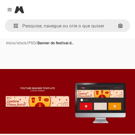
Magnific
Close menu
Pesqui
Início
/
stock
/
PSD
/
Banner do festival d…