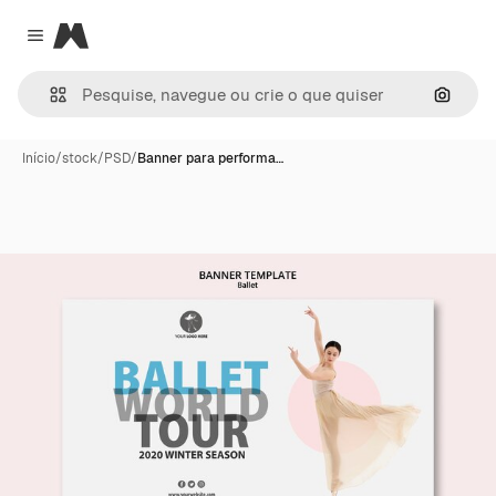
Magnific
Close menu
Pesqui
Início
/
stock
/
PSD
/
Banner para performa…