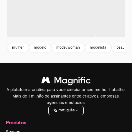
mulher
modelo
model woman
modelista
beautifu
A plataforma criativa para você direcionar seu melhor trabalho.
Mais de 1 milhão de assinantes entre criativos, empresas,
agências e estúdios.
Português
Produtos
Spaces