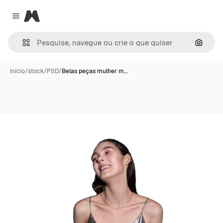
Magnific
Close menu
Pesqui
Início
/
stock
/
PSD
/
Belas peças mulher m…