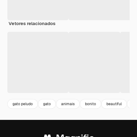
Vetores relacionados
gato peludo
gato
animais
bonito
beautiful
re