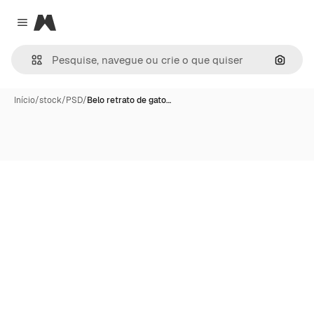
Magnific
Close menu
Pesqui
Início
/
stock
/
PSD
/
Belo retrato de gato…