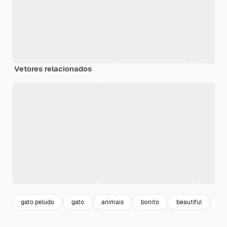
Vetores relacionados
gato peludo
gato
animais
bonito
beautiful
re