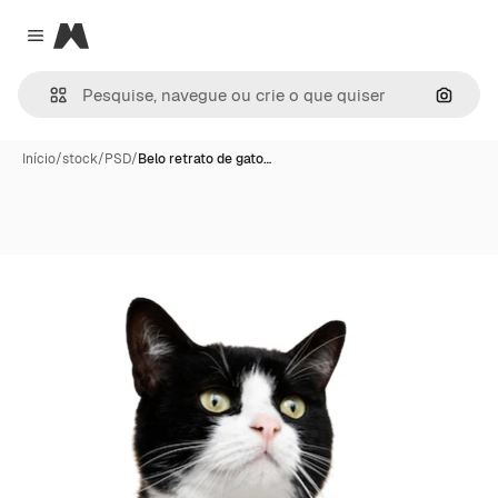
Magnific
Close menu
Pesqui
Início
/
stock
/
PSD
/
Belo retrato de gato…