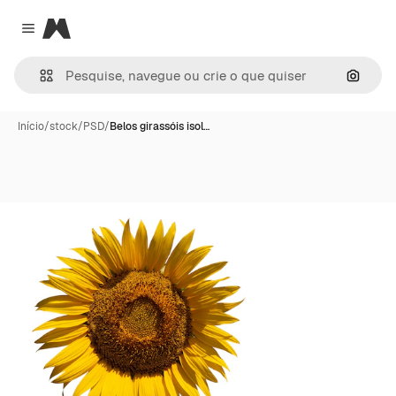
Magnific
Close menu
Pesqui
Início
/
stock
/
PSD
/
Belos girassóis isol…